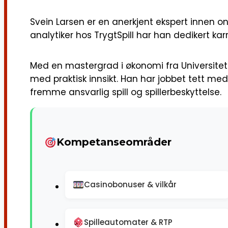
Svein Larsen er en anerkjent ekspert innen o
analytiker hos TrygtSpill har han dedikert kar
Med en mastergrad i økonomi fra Universitete
med praktisk innsikt. Han har jobbet tett me
fremme ansvarlig spill og spillerbeskyttelse.
Kompetanseområder
Casinobonuser & vilkår
Spilleautomater & RTP