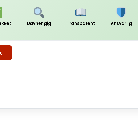
ekket
Uavhengig
Transparent
Ansvarlig
no