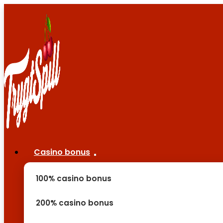
Casino bonus
100% casino bonus
200% casino bonus