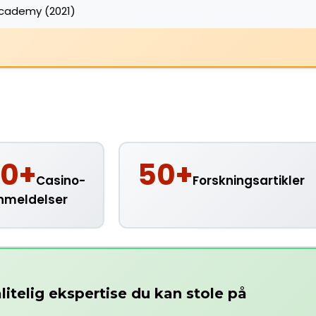
cademy (2021)
50+
50+
Casino-
Forskningsartikler
nmeldelser
litelig ekspertise du kan stole på