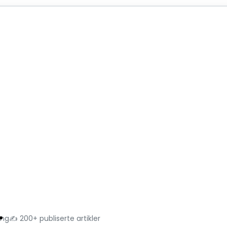
ing
✍️ 200+ publiserte artikler