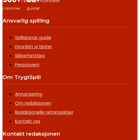
Testede
Publiserte
casinoer
guider
Ansvarlig spilling
Spillansvar guide
Hvordan vi tester
Sikkerhetstips
Personvern
Om TrygtSpill
Annonsering
Om redaksjonen
Redaksjonelle retningslinjer
Kontakt oss
Kontakt redaksjonen