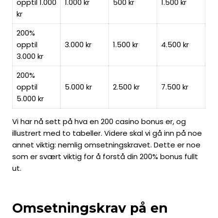
opptil 1.000
1.000 kr
500 kr
1.500 kr
kr
200%
opptil
3.000 kr
1.500 kr
4.500 kr
3.000 kr
200%
opptil
5.000 kr
2.500 kr
7.500 kr
5.000 kr
Vi har nå sett på hva en 200 casino bonus er, og
illustrert med to tabeller. Videre skal vi gå inn på noe
annet viktig: nemlig omsetningskravet. Dette er noe
som er svært viktig for å forstå din 200% bonus fullt
ut.
Omsetningskrav på en