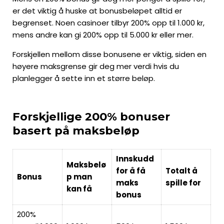
er det viktig å huske at bonusbeløpet alltid er
begrenset. Noen casinoer tilbyr 200% opp til 1.000 kr,
mens andre kan gi 200% opp til 5.000 kr eller mer.
Forskjellen mellom disse bonusene er viktig, siden en
høyere maksgrense gir deg mer verdi hvis du
planlegger å sette inn et større beløp.
Forskjellige 200% bonuser
basert på maksbeløp
Innskudd
Maksbelø
for å få
Totalt å
Bonus
p man
maks
spille for
kan få
bonus
200%