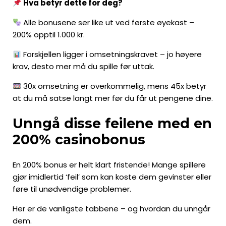
Hva betyr dette for deg?
Alle bonusene ser like ut ved første øyekast –
200% opptil 1.000 kr.
Forskjellen ligger i omsetningskravet – jo høyere
krav, desto mer må du spille før uttak.
30x omsetning er overkommelig, mens 45x betyr
at du må satse langt mer før du får ut pengene dine.
Unngå disse feilene med en
200% casinobonus
En 200% bonus er helt klart fristende! Mange spillere
gjør imidlertid ‘feil’ som kan koste dem gevinster eller
føre til unødvendige problemer.
Her er de vanligste tabbene – og hvordan du unngår
dem.