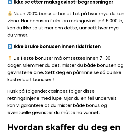
Ikke se etter maksgevinst-begrensninger
Noen 200% bonuser har et tak på hvor mye du kan
vinne. Har bonusen f.eks. en maksgevinst på 5.000 kr,
kan du ikke ta ut mer enn dette, uansett hvor mye
du vinner.
Ikke bruke bonusen innen tidsfristen
De fleste bonuser må omsettes innen 7–30
dager. Glemmer du det, mister du både bonusen og
gevinstene dine. Sett deg en påminnelse så du ikke
kaster bort bonusen!
Husk på følgende: casinoet følger disse
retningslinjene med lupe. Gjør du en feil underveis
kan vi garantere at du mister både bonus og
eventuelle gevinster du måtte ha vunnet.
Hvordan skaffer du deg en