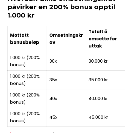
påvirker en 200% bonus opptil
1.000 kr
Totalt å
Mottatt
Omsetningskr
omsette før
bonusbeløp
av
uttak
1.000 kr (200%
30x
30.000 kr
bonus)
1.000 kr (200%
35x
35.000 kr
bonus)
1.000 kr (200%
40x
40.000 kr
bonus)
1.000 kr (200%
45x
45.000 kr
bonus)