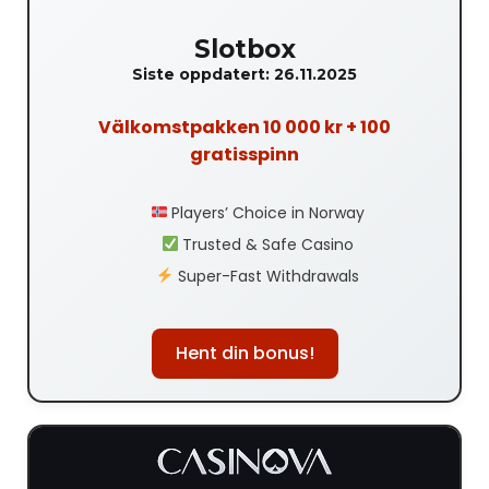
Slotbox
Siste oppdatert: 26.11.2025
Välkomstpakken 10 000 kr + 100
gratisspinn
Players’ Choice in Norway
Trusted & Safe Casino
Super-Fast Withdrawals
Hent din bonus!