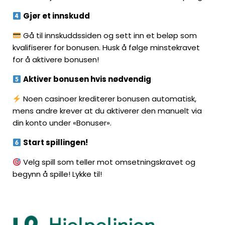
Gjør et innskudd
Gå til innskuddssiden og sett inn et beløp som
kvalifiserer for bonusen. Husk å følge minstekravet
for å aktivere bonusen!
Aktiver bonusen hvis nødvendig
Noen casinoer krediterer bonusen automatisk,
mens andre krever at du aktiverer den manuelt via
din konto under «Bonuser».
Start spillingen!
Velg spill som teller mot omsetningskravet og
begynn å spille! Lykke til!